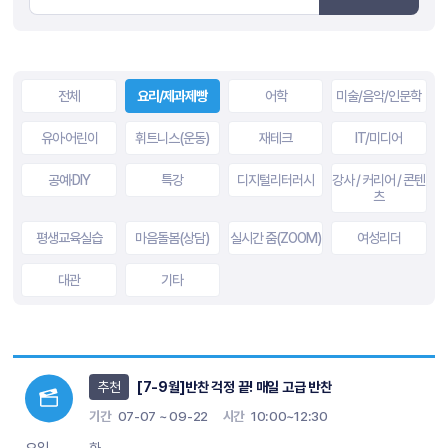
전체
요리/제과제빵
어학
미술/음악/인문학
유아·어린이
휘트니스(운동)
재테크
IT/미디어
공예·DIY
특강
디지털리터러시
강사 / 커리어 / 콘텐
츠
평생교육실습
마음돌봄(상담)
실시간 줌(ZOOM)
여성리더
대관
기타
추천
[7-9월]반찬 걱정 끝! 매일 고급 반찬
기간
07-07 ~ 09-22
시간
10:00~12:30