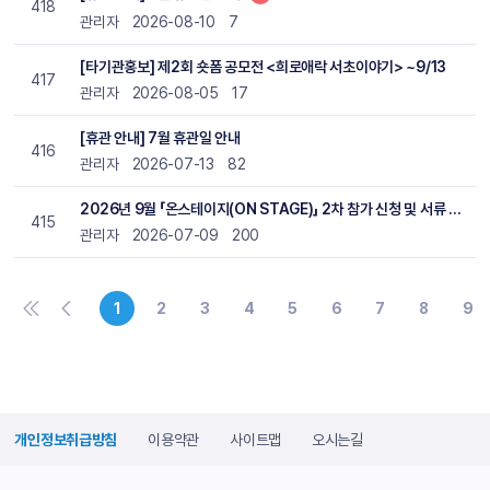
418
관리자
2026-08-10
7
[타기관홍보] 제2회 숏폼 공모전 <희로애락 서초이야기> ~9/13
417
관리자
2026-08-05
17
[휴관 안내] 7월 휴관일 안내
416
관리자
2026-07-13
82
2026년 9월 「온스테이지(ON STAGE)」 2차 참가 신청 및 서류 제출(~7/30)
415
관리자
2026-07-09
200
1
2
3
4
5
6
7
8
9
개인정보취급방침
이용약관
사이트맵
오시는길