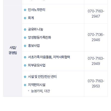
인사노무관리
070-7163-
2947
회계
공유와 나눔
070-7136-
양성평등가족친화
2946
홍보사업
사업/
경영팀
서초가족 마음돌봄, 지역사회협력
070-7163-
2949
외부공모사업
시설 및 안전/전산 관리
070-7163-
지역편의시설
2953
늘봄카페, 대관