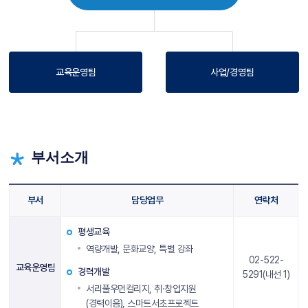
교육운영팀
사업/경영팀
부서소개
부서
담당업무
연락처
평생교육
역량개발, 문화교양, 특별 강좌
02-522-
교육운영팀
경력개발
5291(내선 1)
서리풀우먼컬리지, 취·창업지원
(경력이음), 스마트서초프로젝트