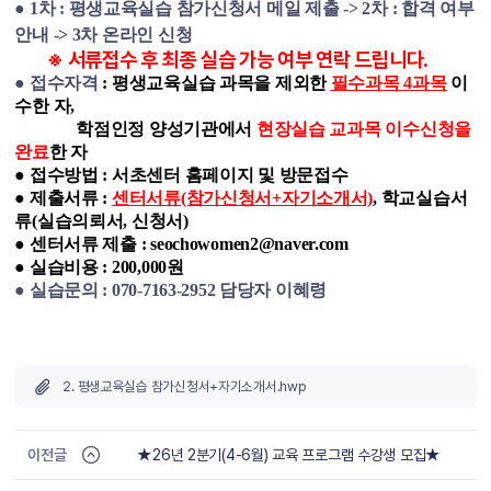
●
1차 : 평생교육실습 참가신청서 메일 제출 -> 2차 : 합격 여부
안내 -> 3차 온라인 신청
※ 서류접수 후 최종 실습 가능 여부 연락 드립니다.
● 접수자격
: 평생교육실습 과목을 제외한
필수과목 4과목
이
수한 자,
학점인정 양성기관에서
현장실습 교과목 이수신청을
완료
한 자
● 접수방법 : 서초센터 홈페이지 및 방문접수
● 제출서류 :
센터서류(참가신청서+자기소개서)
,
학교실습서
류(실습의뢰서, 신청서)
● 센터서류 제출 : seochowomen2@naver.com
● 실습비용 : 200,000원
● 실습문의 : 070-7163-2952 담당자 이혜령
2. 평생교육실습 참가신청서+자기소개서.hwp
이전글
★26년 2분기(4-6월) 교육 프로그램 수강생 모집★